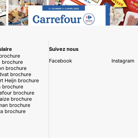
laire
Suivez nous
 brochure
Facebook
Instagram
 brochure
on brochure
dvat brochure
rt Heijn brochure
 brochure
efour brochure
aize brochure
man brochure
a brochure