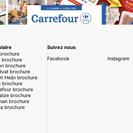
laire
Suivez nous
 brochure
Facebook
Instagram
 brochure
on brochure
dvat brochure
rt Heijn brochure
 brochure
efour brochure
aize brochure
man brochure
a brochure