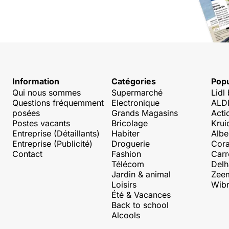
Information
Catégories
Popu
Qui nous sommes
Supermarché
Lidl
Questions fréquemment
Electronique
ALDI
posées
Grands Magasins
Acti
Postes vacants
Bricolage
Krui
Entreprise (Détaillants)
Habiter
Albe
Entreprise (Publicité)
Droguerie
Cora
Contact
Fashion
Carr
Télécom
Delh
Jardin & animal
Zee
Loisirs
Wibr
Été & Vacances
Back to school
Alcools