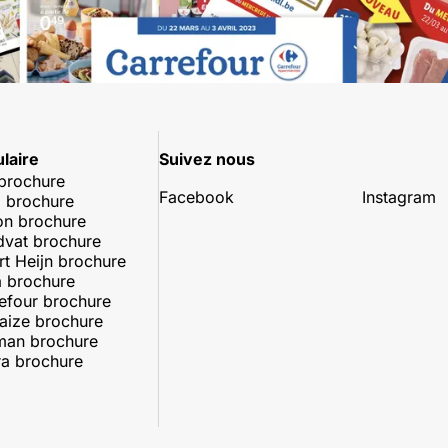
laire
Suivez nous
 brochure
Facebook
Instagram
 brochure
on brochure
dvat brochure
rt Heijn brochure
 brochure
efour brochure
aize brochure
man brochure
a brochure