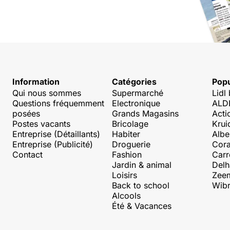
Information
Catégories
Popu
Qui nous sommes
Supermarché
Lidl
Questions fréquemment
Electronique
ALDI
posées
Grands Magasins
Acti
Postes vacants
Bricolage
Krui
Entreprise (Détaillants)
Habiter
Albe
Entreprise (Publicité)
Droguerie
Cora
Contact
Fashion
Carr
Jardin & animal
Delh
Loisirs
Zee
Back to school
Wibr
Alcools
Été & Vacances