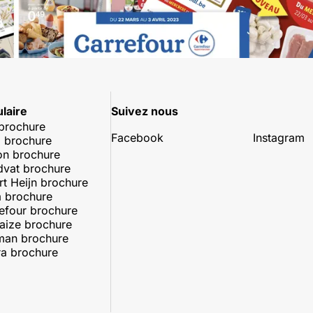
laire
Suivez nous
 brochure
Facebook
Instagram
 brochure
on brochure
dvat brochure
rt Heijn brochure
 brochure
efour brochure
aize brochure
man brochure
a brochure