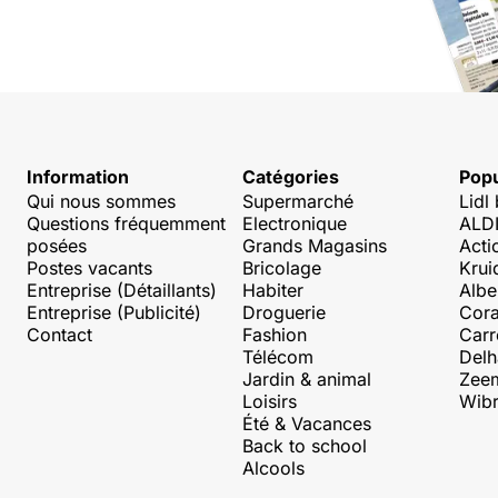
Information
Catégories
Popu
Qui nous sommes
Supermarché
Lidl
Questions fréquemment
Electronique
ALDI
posées
Grands Magasins
Acti
Postes vacants
Bricolage
Krui
Entreprise (Détaillants)
Habiter
Albe
Entreprise (Publicité)
Droguerie
Cora
Contact
Fashion
Carr
Télécom
Delh
Jardin & animal
Zee
Loisirs
Wibr
Été & Vacances
Back to school
Alcools