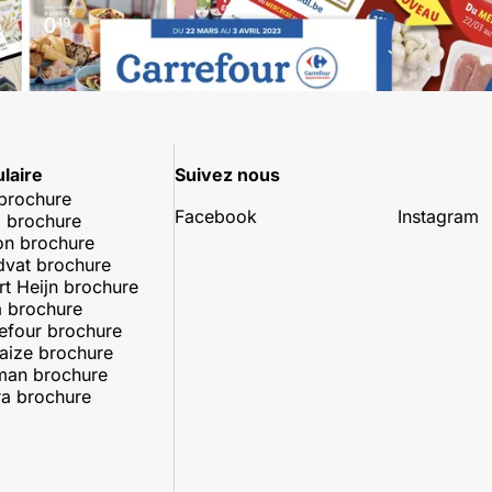
laire
Suivez nous
 brochure
Facebook
Instagram
 brochure
on brochure
dvat brochure
rt Heijn brochure
 brochure
efour brochure
aize brochure
man brochure
a brochure