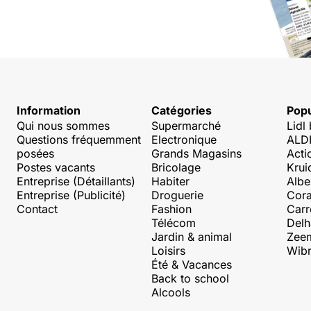
Information
Catégories
Popu
Qui nous sommes
Supermarché
Lidl
Questions fréquemment
Electronique
ALDI
posées
Grands Magasins
Acti
Postes vacants
Bricolage
Krui
Entreprise (Détaillants)
Habiter
Albe
Entreprise (Publicité)
Droguerie
Cora
Contact
Fashion
Carr
Télécom
Delh
Jardin & animal
Zee
Loisirs
Wibr
Été & Vacances
Back to school
Alcools