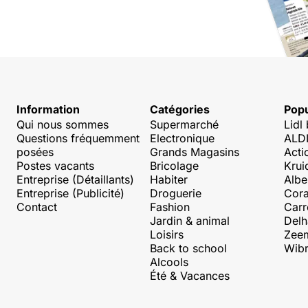
Information
Catégories
Popu
Qui nous sommes
Supermarché
Lidl
Questions fréquemment
Electronique
ALDI
posées
Grands Magasins
Acti
Postes vacants
Bricolage
Krui
Entreprise (Détaillants)
Habiter
Albe
Entreprise (Publicité)
Droguerie
Cora
Contact
Fashion
Carr
Jardin & animal
Delh
Loisirs
Zee
Back to school
Wibr
Alcools
Été & Vacances