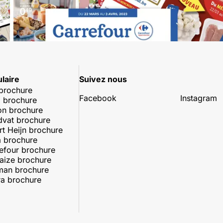
laire
Suivez nous
 brochure
Facebook
Instagram
 brochure
on brochure
dvat brochure
rt Heijn brochure
 brochure
efour brochure
aize brochure
man brochure
a brochure