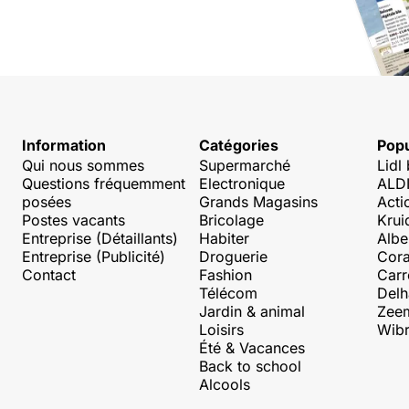
Information
Catégories
Popu
Qui nous sommes
Supermarché
Lidl
Questions fréquemment
Electronique
ALDI
posées
Grands Magasins
Acti
Postes vacants
Bricolage
Krui
Entreprise (Détaillants)
Habiter
Albe
Entreprise (Publicité)
Droguerie
Cora
Contact
Fashion
Carr
Télécom
Delh
Jardin & animal
Zee
Loisirs
Wibr
Été & Vacances
Back to school
Alcools