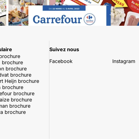
laire
Suivez nous
 brochure
Facebook
Instagram
 brochure
on brochure
dvat brochure
rt Heijn brochure
 brochure
efour brochure
aize brochure
man brochure
a brochure