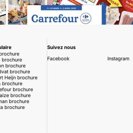
laire
Suivez nous
 brochure
Facebook
Instagram
 brochure
on brochure
dvat brochure
rt Heijn brochure
 brochure
efour brochure
aize brochure
man brochure
a brochure