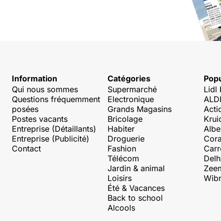
Information
Catégories
Popu
Qui nous sommes
Supermarché
Lidl
Questions fréquemment
Electronique
ALDI
posées
Grands Magasins
Acti
Postes vacants
Bricolage
Krui
Entreprise (Détaillants)
Habiter
Albe
Entreprise (Publicité)
Droguerie
Cora
Contact
Fashion
Carr
Télécom
Delh
Jardin & animal
Zee
Loisirs
Wibr
Été & Vacances
Back to school
Alcools