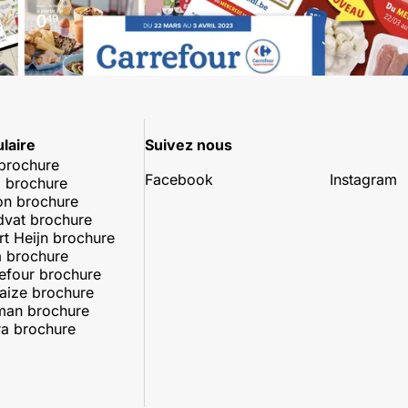
laire
Suivez nous
 brochure
Facebook
Instagram
 brochure
on brochure
dvat brochure
rt Heijn brochure
 brochure
efour brochure
aize brochure
man brochure
a brochure