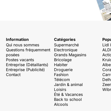
Information
Catégories
Popu
Qui nous sommes
Supermarché
Lidl
Questions fréquemment
Electronique
ALDI
posées
Grands Magasins
Acti
Postes vacants
Bricolage
Krui
Entreprise (Détaillants)
Habiter
Albe
Entreprise (Publicité)
Droguerie
Cora
Contact
Fashion
Carr
Télécom
Delh
Jardin & animal
Zee
Loisirs
Wibr
Été & Vacances
Back to school
Alcools