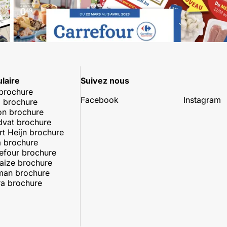
laire
Suivez nous
 brochure
Facebook
Instagram
 brochure
on brochure
dvat brochure
rt Heijn brochure
 brochure
efour brochure
aize brochure
man brochure
a brochure