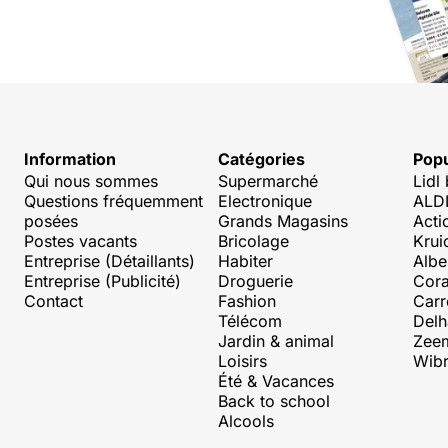
Information
Catégories
Popu
Qui nous sommes
Supermarché
Lidl
Questions fréquemment
Electronique
ALDI
posées
Grands Magasins
Acti
Postes vacants
Bricolage
Krui
Entreprise (Détaillants)
Habiter
Albe
Entreprise (Publicité)
Droguerie
Cora
Contact
Fashion
Carr
Télécom
Delh
Jardin & animal
Zee
Loisirs
Wibr
Été & Vacances
Back to school
Alcools