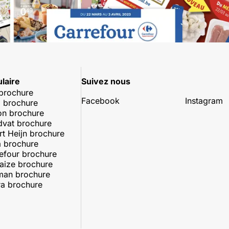
laire
Suivez nous
 brochure
Facebook
Instagram
 brochure
on brochure
dvat brochure
rt Heijn brochure
 brochure
efour brochure
aize brochure
man brochure
a brochure