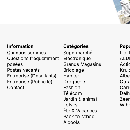
Information
Catégories
Popu
Qui nous sommes
Supermarché
Lidl
Questions fréquemment
Electronique
ALDI
posées
Grands Magasins
Acti
Postes vacants
Bricolage
Krui
Entreprise (Détaillants)
Habiter
Albe
Entreprise (Publicité)
Droguerie
Cora
Contact
Fashion
Carr
Télécom
Delh
Jardin & animal
Zee
Loisirs
Wibr
Été & Vacances
Back to school
Alcools