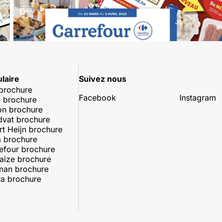
laire
Suivez nous
 brochure
Facebook
Instagram
 brochure
on brochure
dvat brochure
rt Heijn brochure
 brochure
efour brochure
aize brochure
man brochure
a brochure