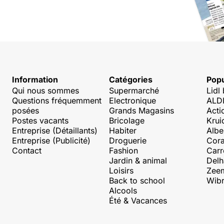
Information
Catégories
Popu
Qui nous sommes
Supermarché
Lidl
Questions fréquemment
Electronique
ALDI
posées
Grands Magasins
Acti
Postes vacants
Bricolage
Krui
Entreprise (Détaillants)
Habiter
Albe
Entreprise (Publicité)
Droguerie
Cora
Contact
Fashion
Carr
Jardin & animal
Delh
Loisirs
Zee
Back to school
Wibr
Alcools
Été & Vacances