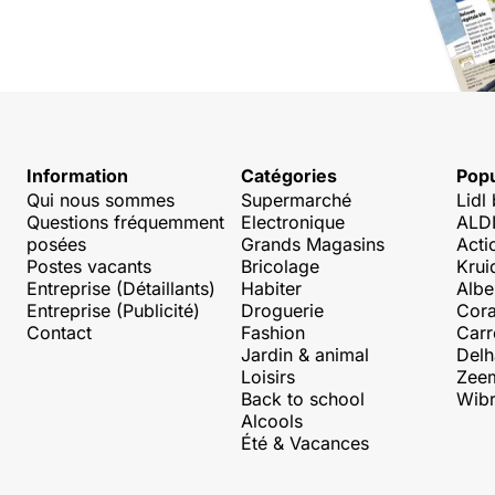
Information
Catégories
Popu
Qui nous sommes
Supermarché
Lidl
Questions fréquemment
Electronique
ALDI
posées
Grands Magasins
Acti
Postes vacants
Bricolage
Krui
Entreprise (Détaillants)
Habiter
Albe
Entreprise (Publicité)
Droguerie
Cora
Contact
Fashion
Carr
Jardin & animal
Delh
Loisirs
Zee
Back to school
Wibr
Alcools
Été & Vacances