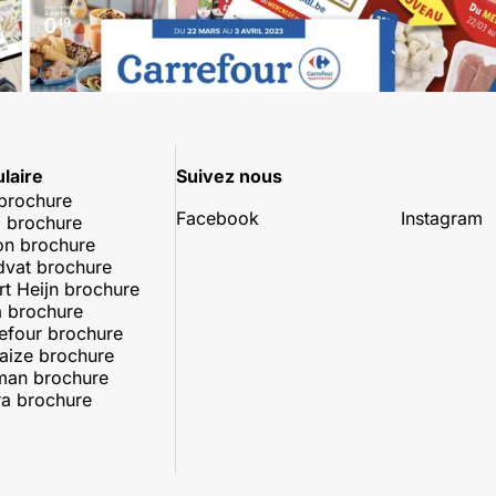
laire
Suivez nous
 brochure
Facebook
Instagram
 brochure
on brochure
dvat brochure
rt Heijn brochure
 brochure
efour brochure
aize brochure
man brochure
a brochure