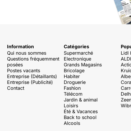
Information
Catégories
Popu
Qui nous sommes
Supermarché
Lidl
Questions fréquemment
Electronique
ALDI
posées
Grands Magasins
Acti
Postes vacants
Bricolage
Krui
Entreprise (Détaillants)
Habiter
Albe
Entreprise (Publicité)
Droguerie
Cora
Contact
Fashion
Carr
Télécom
Delh
Jardin & animal
Zee
Loisirs
Wibr
Été & Vacances
Back to school
Alcools