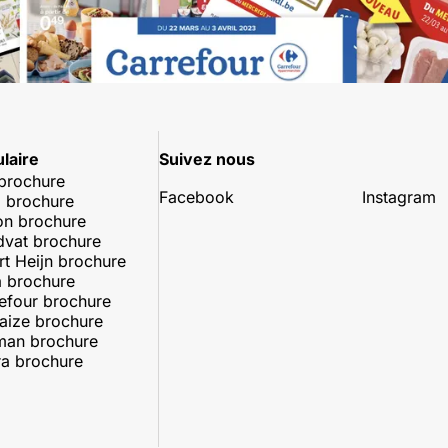
laire
Suivez nous
 brochure
Facebook
Instagram
 brochure
on brochure
dvat brochure
rt Heijn brochure
 brochure
efour brochure
aize brochure
man brochure
a brochure