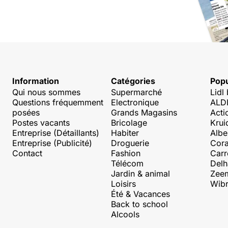
Information
Catégories
Popu
Qui nous sommes
Supermarché
Lidl
Questions fréquemment
Electronique
ALDI
posées
Grands Magasins
Acti
Postes vacants
Bricolage
Krui
Entreprise (Détaillants)
Habiter
Albe
Entreprise (Publicité)
Droguerie
Cora
Contact
Fashion
Carr
Télécom
Delh
Jardin & animal
Zee
Loisirs
Wibr
Été & Vacances
Back to school
Alcools