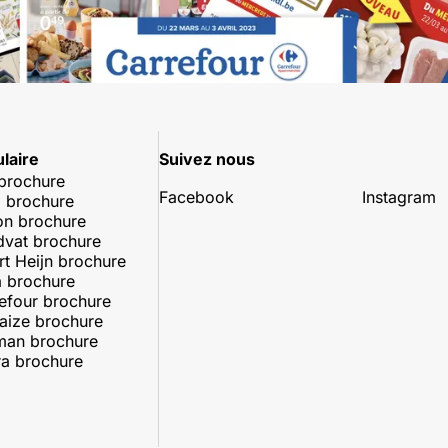
laire
Suivez nous
 brochure
Facebook
Instagram
 brochure
on brochure
dvat brochure
rt Heijn brochure
 brochure
efour brochure
aize brochure
man brochure
a brochure