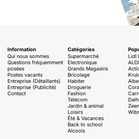
Information
Catégories
Popu
Qui nous sommes
Supermarché
Lidl
Questions fréquemment
Electronique
ALDI
posées
Grands Magasins
Acti
Postes vacants
Bricolage
Krui
Entreprise (Détaillants)
Habiter
Albe
Entreprise (Publicité)
Droguerie
Cora
Contact
Fashion
Carr
Télécom
Delh
Jardin & animal
Zee
Loisirs
Wibr
Été & Vacances
Back to school
Alcools