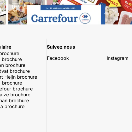
laire
Suivez nous
 brochure
Facebook
Instagram
 brochure
on brochure
dvat brochure
rt Heijn brochure
 brochure
efour brochure
aize brochure
man brochure
a brochure