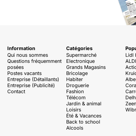
Information
Catégories
Popu
Qui nous sommes
Supermarché
Lidl
Questions fréquemment
Electronique
ALDI
posées
Grands Magasins
Acti
Postes vacants
Bricolage
Krui
Entreprise (Détaillants)
Habiter
Albe
Entreprise (Publicité)
Droguerie
Cora
Contact
Fashion
Carr
Télécom
Delh
Jardin & animal
Zee
Loisirs
Wibr
Été & Vacances
Back to school
Alcools